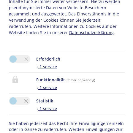
Inhalte für Sie immer weiter verbessern. Hierzu werden
Hauptsaison beträgt zwei Nächte, der Zuschlag für
pseudonymisierte Daten von Website-Besuchern
Kurzaufenthalte von nur einer Nacht beträgt EUR 10,-
gesammelt und ausgewertet. Das Einverständnis in die
Verwendung der Cookies können Sie jederzeit
pro Person.
widerrufen. Weitere Informationen zu Cookies auf der
Die Zimmerpreise verstehen sich inklusive
Website finden Sie in unserer
Datenschutzerklärung
.
Frühstücksbuffet im Landhaus Rust und gesetzlicher
Umsatzsteuer. Die Ortstaxe in Höhe von EUR 4,50 pro
Person (über 18 Jahre) und pro Nacht ist im
Erforderlich
Zimmerpreis nicht inkludiert. Alle Zimmer sind
↓
1
service
Nichtraucherzimmer. Bei Einzelbelegung reduzieren
wir den Preis des Zimmers um 25% (Basis Belegung von
Funktionalität
(immer notwendig)
2 Personen).
↓
1
service
Bei Buchung bitten wir um eine Anzahlung von 50% des
gewählten Arrangements.
Statistik
↓
1
service
Sie haben jederzeit das Recht Ihre Einwilligungen einzeln
Stornobedingungen (lt. ÖHVB):
oder in Gänze zu widerrufen. Werden Einwilligungen zur