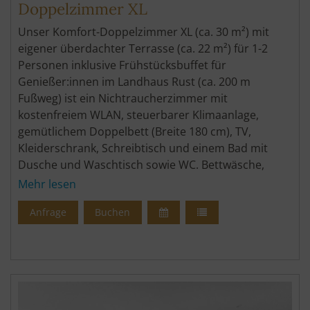
Doppelzimmer XL
Unser Komfort-Doppelzimmer XL (ca. 30 m²) mit
eigener überdachter Terrasse (ca. 22 m²) für 1-2
Personen inklusive Frühstücksbuffet für
Genießer:innen im Landhaus Rust (ca. 200 m
Fußweg) ist ein Nichtraucherzimmer mit
kostenfreiem WLAN, steuerbarer Klimaanlage,
gemütlichem Doppelbett (Breite 180 cm), TV,
Kleiderschrank, Schreibtisch und einem Bad mit
Dusche und Waschtisch sowie WC. Bettwäsche,
Handtücher, Pflegeprodukte und Haartrockner
Mehr lesen
inklusive. Garten mit Poolbar, eigenen Liegen und
Anfrage
Buchen
Sonnenschirm.