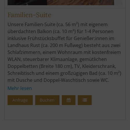
Familien-Suite
Unsere Familien-Suite (ca. 56 m²) mit eigenem
überdachten Balkon (ca. 10 m²) für 1-4 Personen
inklusive Frühstücksbuffet für Genießer:innen im
Landhaus Rust (ca. 200 m Fußweg) besteht aus zwei
Schlafzimmern, einem Wohnraum mit kostenfreiem
WLAN, steuerbarer Klimaanlage, gemütlichen
Doppelbetten (Breite 180 cm), TV, Kleiderschrank,
Schreibtisch und einem großzügigen Bad (ca. 10 m²)
mit Dusche und Doppel-Waschtisch sowie WC.
Bettwäsche, Handtücher, Pflegeprodukte und
Mehr lesen
Haartrockner inklusive. Garten mit Poolbar, eigenen
Anfrage
Buchen
Liegen und Sonnenschirm.