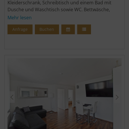
Kleiderschrank, Schreibtisch und einem Bad mit
Dusche und Waschtisch sowie WC. Bettwäsche,
Handtücher, Pflegeprodukte und Haartrockner
Mehr lesen
inklusive. Garten mit Poolbar, eigenen Liegen und
Anfrage
Buchen
Sonnenschirm.